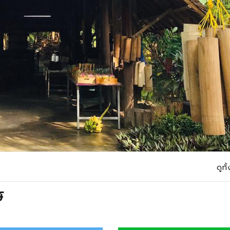
ดูท
์