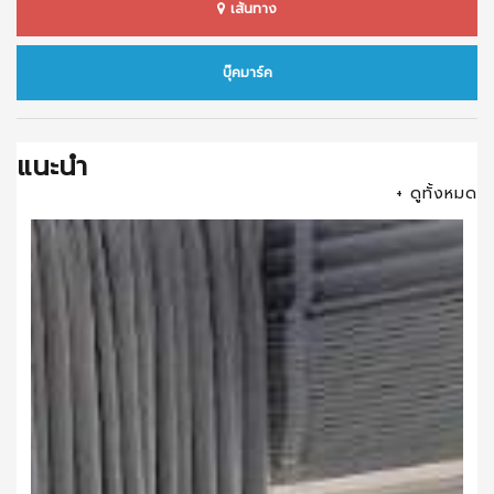
เส้นทาง
บุ๊คมาร์ค
แนะนำ
+ ดูทั้งหมด