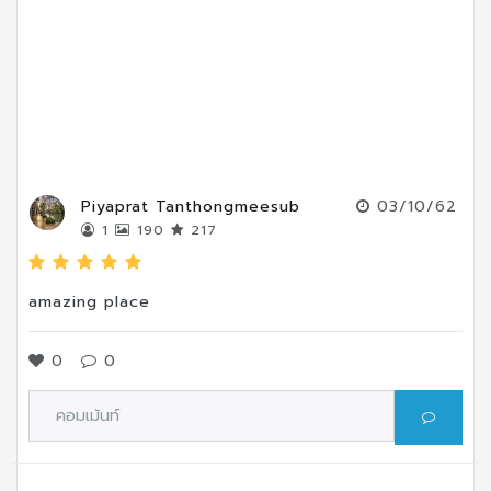
Piyaprat Tanthongmeesub
03/10/62
1
190
217
amazing place
0
0