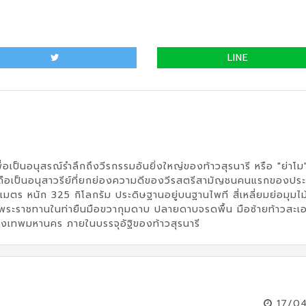
LINE
พื่อเป็นอนุสรณ์รำลึกถึงวีรกรรมอันยิ่งใหญ่ของท้าวสุรนารี หรือ "ย่าโม
ะถือเป็นอนุสาวรีย์ที่ยกย่องความดีของวีรสตรีสามัญชนคนแรกของปร
มตร หนัก 325 กิโลกรัม ประดิษฐานอยู่บนฐานไพที สี่เหลี่ยมย่อมุมไม
พระราชทานในท่ายืนมือขวากุมดาบ ปลายดาบจรดพื้น มือซ้ายท้าวสะเ
กรุงเทพมหานคร ภายในบรรจุอัฐิของท้าวสุรนารี
17/0