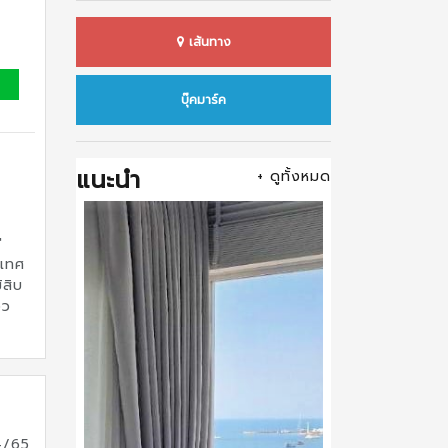
เส้นทาง
บุ๊คมาร์ค
แนะนำ
+ ดูทั้งหมด
"
ะเทศ
้สิบ
อว
4/65