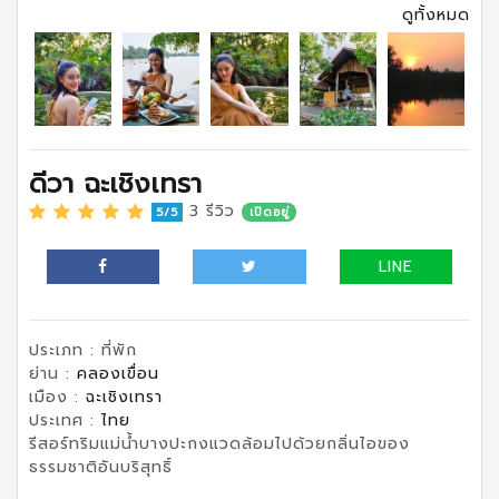
ดูทั้งหมด
ดีวา ฉะเชิงเทรา
3 รีวิว
5/5
เปิดอยู่
LINE
ประเภท : ที่พัก
ย่าน :
คลองเขื่อน
เมือง :
ฉะเชิงเทรา
ประเทศ :
ไทย
รีสอร์ทริมแม่น้ำบางปะกงแวดล้อมไปด้วยกลิ่นไอของ
ธรรมชาติอันบริสุทธิ์