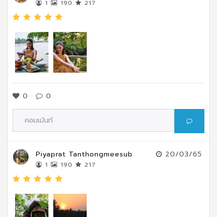
1
190
217
0
0
Piyaprat Tanthongmeesub
20/03/65
1
190
217