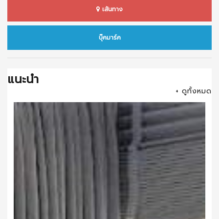
เส้นทาง
บุ๊คมาร์ค
แนะนำ
+ ดูทั้งหมด