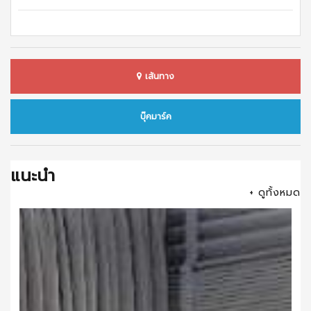
เส้นทาง
บุ๊คมาร์ค
แนะนำ
+ ดูทั้งหมด