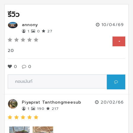
รีวิว
annony
10/04/69
1
0
27
20
0
0
Piyaprat Tanthongmeesub
20/02/66
1
190
217