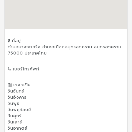
ที่อยู่
ตำบลบางจะเกร็ง อำเภอเมืองสมุทรสงคราม สมุทรสงคราม
75000 ประเทศไทย
เบอร์โทรศัพท์
เวลาเปิด
วันจันทร์
วันอังคาร
วันพุธ
วันพฤหัสบดี
วันศุกร์
วันเสาร์
วันอาทิตย์