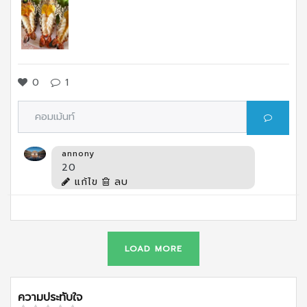
0
1
annony
20
แก้ไข
ลบ
LOAD MORE
ความประทับใจ