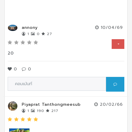
annony
10/04/69
1
0
27
20
0
0
Piyaprat Tanthongmeesub
20/02/66
1
190
217