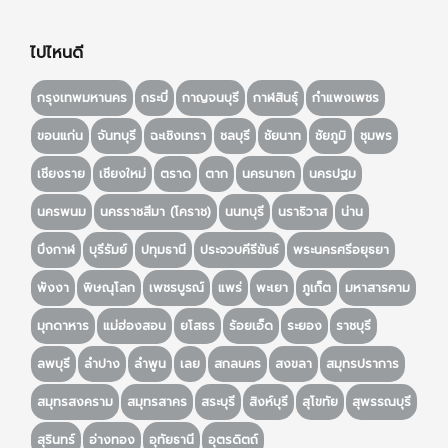
ไปไหนดี
กรุงเทพมหานคร
กระบี่
กาญจนบุรี
กาฬสินธุ์
กำแพงเพชร
ขอนแก่น
จันทบุรี
ฉะเชิงเทรา
ชลบุรี
ชัยนาท
ชัยภูมิ
ชุมพร
เชียงราย
เชียงใหม่
ตราด
ตาก
นครนายก
นครปฐม
นครพนม
นครราชสีมา (โคราช)
นนทบุรี
นราธิวาส
น่าน
บึงกาฬ
บุรีรัมย์
ปทุมธานี
ประจวบคีรีขันธ์
พระนครศรีอยุธยา
พังงา
พิษณุโลก
เพชรบูรณ์
แพร่
พะเยา
ภูเก็ต
มหาสารคาม
มุกดาหาร
แม่ฮ่องสอน
ยโสธร
ร้อยเอ็ด
ระยอง
ราชบุรี
ลพบุรี
ลำปาง
ลำพูน
เลย
สกลนคร
สงขลา
สมุทรปราการ
สมุทรสงคราม
สมุทรสาคร
สระบุรี
สิงห์บุรี
สุโขทัย
สุพรรณบุรี
สุรินทร์
อ่างทอง
อุทัยธานี
อุตรดิตถ์